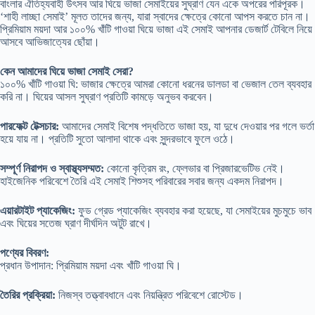
বাংলার ঐতিহ্যবাহী উৎসব আর ঘিয়ে ভাজা সেমাইয়ের সুঘ্রাণ যেন একে অপরের পরিপূরক।
‘শাহী লাচ্ছা সেমাই’ মূলত তাদের জন্য, যারা স্বাদের ক্ষেত্রে কোনো আপস করতে চান না।
প্রিমিয়াম ময়দা আর ১০০% খাঁটি গাওয়া ঘিয়ে ভাজা এই সেমাই আপনার ডেজার্ট টেবিলে নিয়ে
আসবে আভিজাত্যের ছোঁয়া।
কেন আমাদের ঘিয়ে ভাজা সেমাই সেরা?
১০০% খাঁটি গাওয়া ঘি: ভাজার ক্ষেত্রে আমরা কোনো ধরনের ডালডা বা ভেজাল তেল ব্যবহার
করি না। ঘিয়ের আসল সুঘ্রাণ প্রতিটি কামড়ে অনুভব করবেন।
পারফেক্ট টেক্সচার:
আমাদের সেমাই বিশেষ পদ্ধতিতে ভাজা হয়, যা দুধে দেওয়ার পর গলে ভর্তা
হয়ে যায় না। প্রতিটি সুতো আলাদা থাকে এবং সুন্দরভাবে ফুলে ওঠে।
সম্পূর্ণ নিরাপদ ও স্বাস্থ্যসম্মত:
কোনো কৃত্রিম রং, ফ্লেভার বা প্রিজারভেটিভ নেই।
হাইজেনিক পরিবেশে তৈরি এই সেমাই শিশুসহ পরিবারের সবার জন্য একদম নিরাপদ।
এয়ারটাইট প্যাকেজিং:
ফুড গ্রেড প্যাকেজিং ব্যবহার করা হয়েছে, যা সেমাইয়ের মুচমুচে ভাব
এবং ঘিয়ের সতেজ ঘ্রাণ দীর্ঘদিন অটুট রাখে।
পণ্যের বিবরণ:
প্রধান উপাদান: প্রিমিয়াম ময়দা এবং খাঁটি গাওয়া ঘি।
তৈরির প্রক্রিয়া:
নিজস্ব তত্ত্বাবধানে এবং নিয়ন্ত্রিত পরিবেশে রোস্টেড।