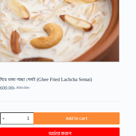
ঘিয়ে ভাজা লাচ্ছা সেমাই (Ghee Fried Lachcha Semai)
600.00
৳
800.00
৳
Original
Current
price
price
was:
is:
800.00৳ .
600.00৳ .
ঘিয়ে
Add to cart
ভাজা
লাচ্ছা
সেমাই
অর্ডার করুন
(Ghee